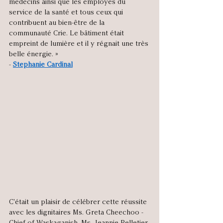
médecins ainsi que les employés du 
service de la santé et tous ceux qui 
contribuent au bien-être de la 
communauté Crie. Le bâtiment était 
empreint de lumière et il y régnait une très 
belle énergie. » 
- 
Stephanie Cardinal
C'était un plaisir de célébrer cette réussite 
avec les dignitaires Ms. Greta Cheechoo - 
Chief of Waskaganish, Ms. Jeannie Pelletier 