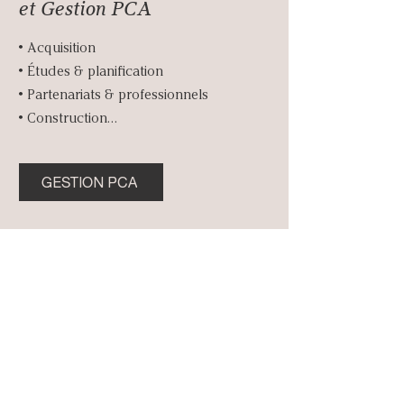
et Gestion PCA
• Acquisition

• Études & planification

• Partenariats & professionnels

• Construction

• Marketing & ventes

• Finances

GESTION PCA
• Transactions

• Gestion immobilière
« Humà est un créateur d’espace et de