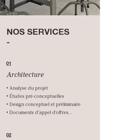
NOS SERVICES
-
01
Architecture
• Analyse du projet

• Études pré-conceptuelles

• Design conceptuel et préliminaire

• Documents d’appel d’offres

• Service pendant la construction

02
_
