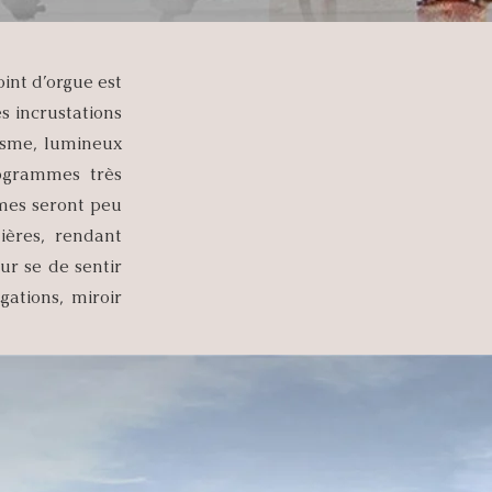
oint d’orgue est
s incrustations
isme, lumineux
ogrammes très
mmes seront peu
ères, rendant
eur se de sentir
ations, miroir